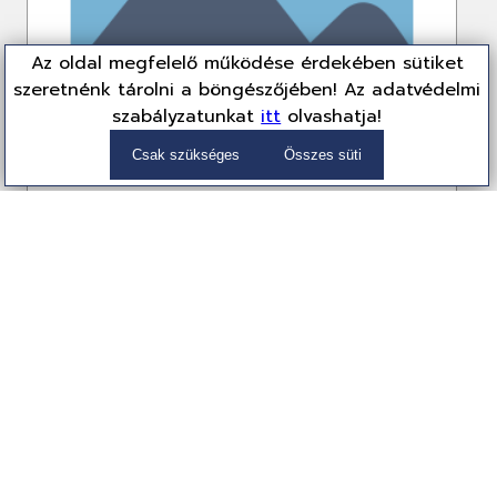
Az oldal megfelelő működése érdekében sütiket
szeretnénk tárolni a böngészőjében! Az adatvédelmi
szabályzatunkat
itt
olvashatja!
Csak szükséges
Összes süti
Intel Core Ultra 7-265KF 3,9GHz 30MB LGA1851 BOX