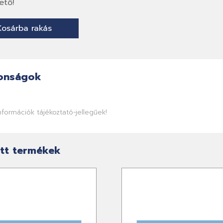
ető!
Kosárba rakás
onságok
információk tájékoztató-jellegűek!
tt termékek