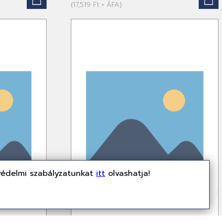
(17,519 Ft + ÁFA)
védelmi szabályzatunkat
itt
olvashatja!