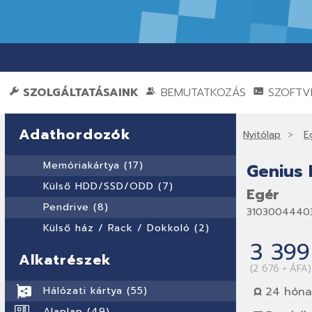
SZOLGÁLTATÁSAINK
BEMUTATKOZÁS
SZOFTVE
Adathordozók
Nyitólap
E
Memóriakártya (17)
Genius 
Külső HDD/SSD/ODD (7)
Egér
Pendrive (8)
3103004440
Külső ház / Rack / Dokkoló (2)
3 399
Alkatrészek
(2 676 + ÁFA)
Hálózati kártya (55)
24 hóna
Alaplap (49)