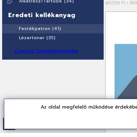
Alkatrész/Tartozik (34)
(40,550 Ft + ÁF
Eredeti kellékanyag
Festékpatron (41)
Lézertoner (35)
Contact Számítástechnika
Az oldal megfelelő működése érdekébe