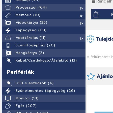
Rendelh
Processzor (64)
Memória (10)
Videokártya (35)
Tápegység (131)
Adattárolás (11)
Tulajd
Számítógépház (20)
Hangkártya (2)
A feltűntetett 
Kábel/Csatlakozó/Átalakító (13)
Perifériák
Ajánlo
USB-s eszközök (4)
Szünetmentes tápegység (26)
Monitor (51)
Egér (207)