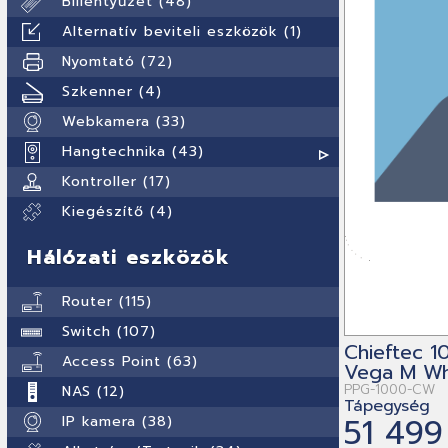
Billentyűzet (48)
Alternatív beviteli eszközök (1)
Nyomtató (72)
Szkenner (4)
Webkamera (33)
Hangtechnika (43)
Kontroller (17)
Kiegészítő (4)
Hálózati eszközök
Router (115)
Switch (107)
Chieftec 
Access Point (63)
Vega M Wh
PPG-1000-CW
NAS (12)
Tápegység
51 499
IP kamera (38)