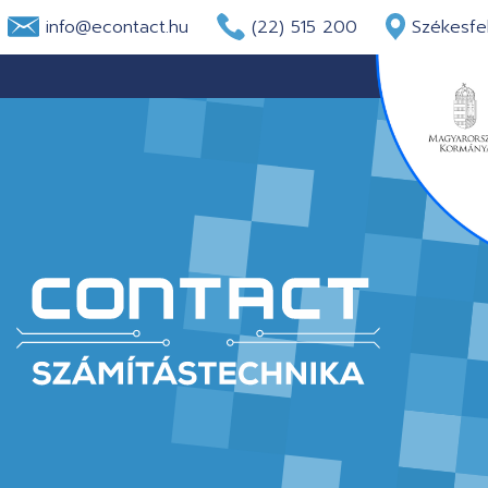
info@econtact.hu
(22) 515 200
Székesfeh