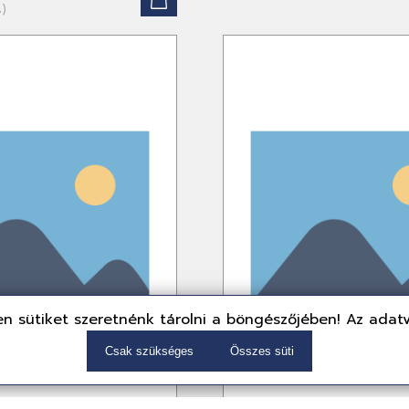
A)
n sütiket szeretnénk tárolni a böngészőjében! Az adat
Csak szükséges
Összes süti