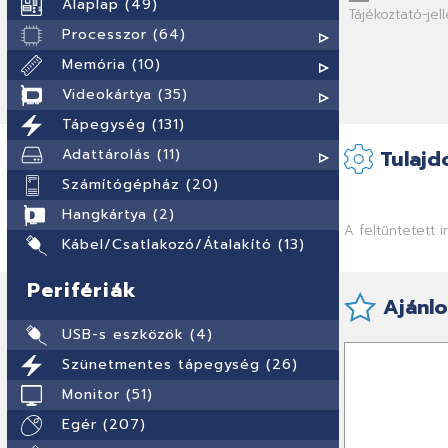
Alaplap (49)
Tájékoztató-je
Processzor (64)
Memória (10)
Videokártya (35)
Tápegység (131)
Adattárolás (11)
Tulajd
Számítógépház (20)
Hangkártya (2)
A feltűntetett 
Kábel/Csatlakozó/Átalakító (13)
Perifériák
Ajánlo
USB-s eszközök (4)
Szünetmentes tápegység (26)
Monitor (51)
Egér (207)