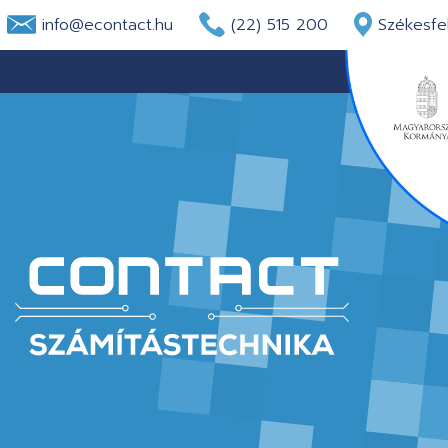
info@econtact.hu
(22) 515 200
Székesfeh