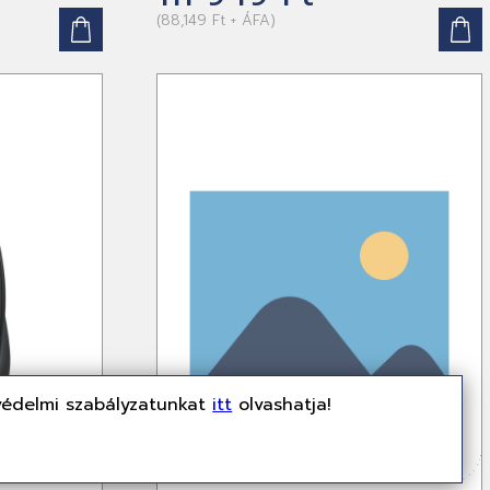
(88,149 Ft + ÁFA)
védelmi szabályzatunkat
itt
olvashatja!