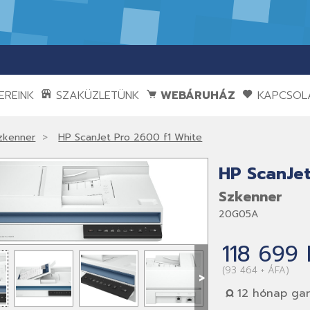
REINK
SZAKÜZLETÜNK
WEBÁRUHÁZ
KAPCSOL
zkenner
HP ScanJet Pro 2600 f1 White
HP ScanJet
Szkenner
20G05A
118 699 
(93 464 + ÁFA)
>
12 hónap gar