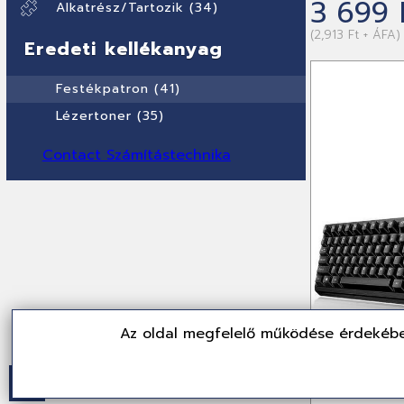
3 699 
Alkatrész/Tartozik (34)
(2,913 Ft + ÁFA)
Eredeti kellékanyag
Festékpatron (41)
Lézertoner (35)
Contact Számítástechnika
Az oldal megfelelő működése érdekébe