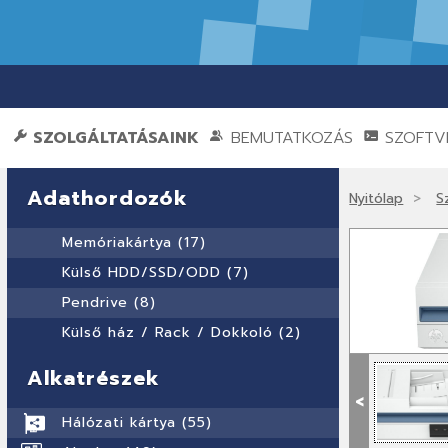
SZOLGÁLTATÁSAINK
BEMUTATKOZÁS
SZOFTVE
Adathordozók
Nyitólap
S
Memóriakártya (17)
Külső HDD/SSD/ODD (7)
Pendrive (8)
Külső ház / Rack / Dokkoló (2)
Alkatrészek
<
Hálózati kártya (55)