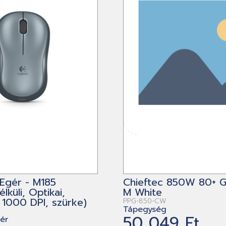
Egér - M185
Chieftec 850W 80+ 
lküli, Optikai,
M White
1000 DPI, szürke)
PPG-850-CW
Tápegység
50 049 Ft
gér