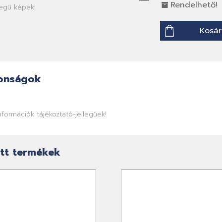
Rendelhető!
llegű képek!
Kosár
onságok
információk tájékoztató-jellegűek!
tt termékek