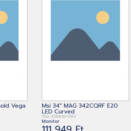
Gold Vega
Msi 34" MAG 342CQRF E20
LED Curved
9S6-3DB64H-089
Monitor
111 949 Ft