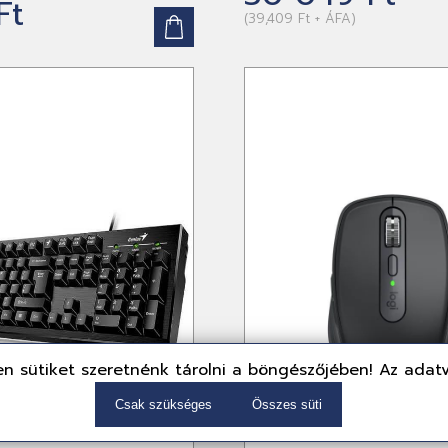
Ft
(39,409 Ft + ÁFA)
n sütiket szeretnénk tárolni a böngészőjében! Az adat
Csak szükséges
Összes süti