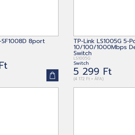
L-SF1008D 8port
TP-Link LS1005G 5-P
10/100/1000Mbps D
Switch
LS1005G
Ft
Switch
5 299 Ft
)
(4 172 Ft + ÁFA)