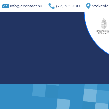
info@econtact.hu
(22) 515 200
Székesfeh