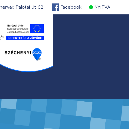
érvár, Palotai út 62.
Facebook
NYITVA