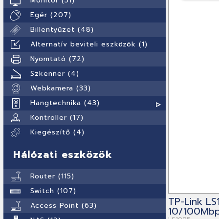
Monitor (51)
Egér (207)
Billentyűzet (48)
Alternatív beviteli eszközök (1)
Nyomtató (72)
Szkenner (4)
Webkamera (33)
Hangtechnika (43)
Kontroller (17)
Kiegészítő (4)
Hálózati eszközök
Router (115)
Switch (107)
TP-Link LS
Access Point (63)
10/100Mbp