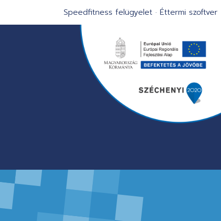
Speedfitness felügyelet
·
Éttermi szoftver