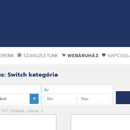
REINK
SZAKÜZLETÜNK
WEBÁRUHÁZ
KAPCSOL
s: Switch kategória
Ár
-
: 107, Oldalak száma: 2