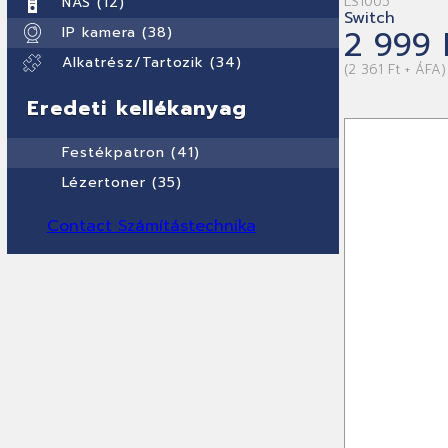
LS1005
NAS (12)
Switch
2 999 
IP kamera (38)
Alkatrész/Tartozik (34)
(2 361 Ft + ÁFA)
Eredeti kellékanyag
Festékpatron (41)
Lézertoner (35)
Contact Számítástechnika