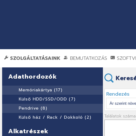
SZOLGÁLTATÁSAINK
BEMUTATKOZÁS
SZOFTVE
Adathordozók
Keresé
Memóriakártya (17)
Rendezés
Külső HDD/SSD/ODD (7)
Pendrive (8)
Találatok száma
Külső ház / Rack / Dokkoló (2)
Alkatrészek