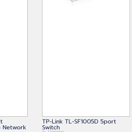
t
TP-Link TL-SF1005D 5port
 Network
Switch