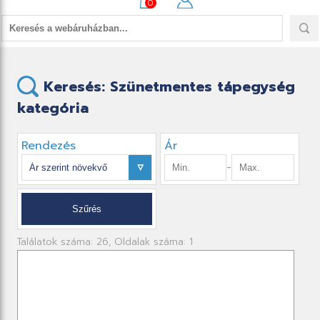
0
Keresés: Szünetmentes tápegység
kategória
Rendezés
Ár
-
Találatok száma: 26, Oldalak száma: 1