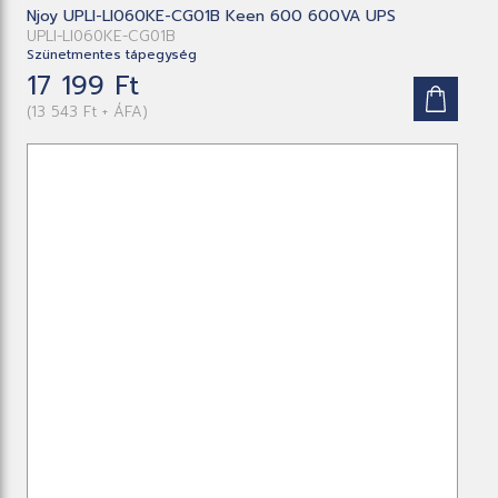
Njoy UPLI-LI060KE-CG01B Keen 600 600VA UPS
UPLI-LI060KE-CG01B
Szünetmentes tápegység
17 199 Ft
(13 543 Ft + ÁFA)