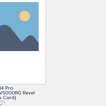
14 Pro
V5000R0 Revel
o Cord)
130
C