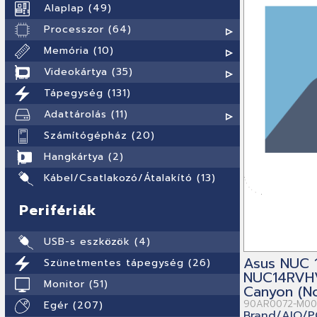
Alaplap (49)
Processzor (64)
Memória (10)
Videokártya (35)
Tápegység (131)
Adattárolás (11)
Számítógépház (20)
Hangkártya (2)
Kábel/Csatlakozó/Átalakító (13)
Perifériák
USB-s eszközök (4)
Asus NUC 
Szünetmentes tápegység (26)
NUC14RVH
Monitor (51)
Canyon (N
90AR0072-M00
Egér (207)
Brand/AIO/P