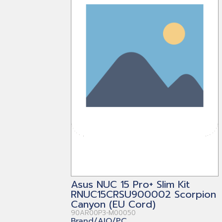
Asus NUC 15 Pro+ Slim Kit
RNUC15CRSU900002 Scorpion
Canyon (EU Cord)
90AR00P3-M00050
Brand/AIO/PC