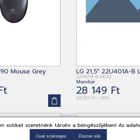
M90 Mouse Grey
LG 21,5" 22U401A-B 
22U401A-B.AEUQ
Monitor
Ft
28 149 Ft
(22,165 Ft + ÁFA)
n sütiket szeretnénk tárolni a böngészőjében! Az adat
Csak szükséges
Összes süti