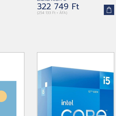
322 749 Ft
(254 133 Ft + ÁFA)