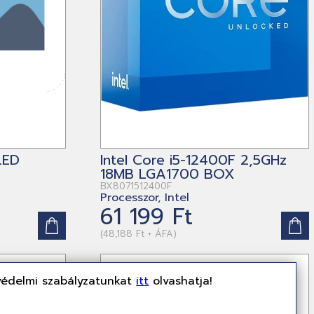
LED
Intel Core i5-12400F 2,5GHz
18MB LGA1700 BOX
BX8071512400F
Processzor, Intel
61 199 Ft
(48,188 Ft + ÁFA)
védelmi szabályzatunkat
itt
olvashatja!