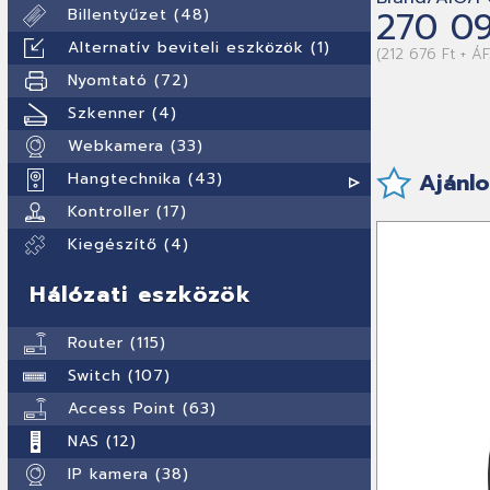
270 09
Billentyűzet (48)
Alternatív beviteli eszközök (1)
(212 676 Ft + Á
Nyomtató (72)
Szkenner (4)
Webkamera (33)
Ajánlo
Hangtechnika (43)
Kontroller (17)
Kiegészítő (4)
Hálózati eszközök
Router (115)
Switch (107)
Access Point (63)
NAS (12)
IP kamera (38)