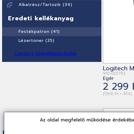
Alkatrész/Tartozik (34)
Eredeti kellékanyag
Festékpatron (41)
Lézertoner (35)
Contact Számítástechnika
Logitech 
910-001793
Egér
2 299 
(1,810 Ft + ÁFA)
Az oldal megfelelő működése érdekébe