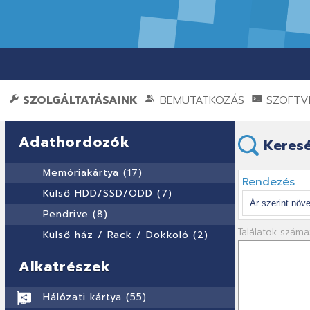
SZOLGÁLTATÁSAINK
BEMUTATKOZÁS
SZOFTVE
Adathordozók
Keresé
Memóriakártya (17)
Rendezés
Külső HDD/SSD/ODD (7)
Pendrive (8)
Találatok száma
Külső ház / Rack / Dokkoló (2)
Alkatrészek
Hálózati kártya (55)