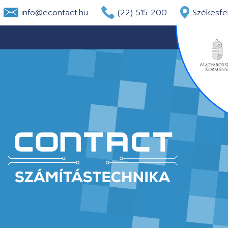
info@econtact.hu
(22) 515 200
Székesfeh